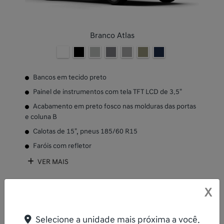
Branco Atlas
Bancos em tecido preto
Painel de instrumentos com tela TFT LCD de 3.5"
Acabamento em preto fosco nas molduras das portas
e coluna B
Calotas de 15", pneus 185/60 R15
Faróis com refletor
VER MAIS
FICHA TÉCNICA
X
Entrar em contato
Comparar versão
Selecione a unidade mais próxima a você.