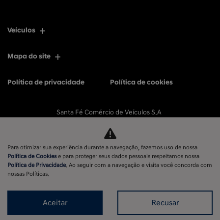
Veículos
Mapa do site
Política de privacidade
Política de cookies
Santa Fé Comércio de Veículos S.A
CNPJ: 11.596.056/0001-77
Para otimizar sua experiência durante a navegação, fazemos uso de nossa
Política de Cookies
e para proteger seus dados pessoais respeitamos nossa
Política de Privacidade
. Ao seguir com a navegação e visita você concorda com
No trânsito, enxergar o outro salva vidas.
nossas Políticas.
Aceitar
Recusar
Desenvolvido pela DEALERSPACE ® Direitos Reservados.