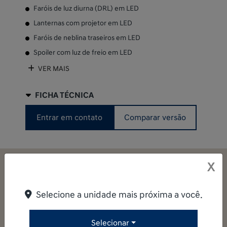
Faróis de luz diurna (DRL) em LED
Lanternas com projetor em LED
Faróis de neblina traseiros em LED
Spoiler com luz de freio em LED
VER MAIS
FICHA TÉCNICA
Entrar em contato
Comparar versão
X
Os detalhes do IONIQ 5
Selecione a unidade mais próxima a você.
Design
Interior
Tecnologia
Desempenho
Segurança
Selecionar