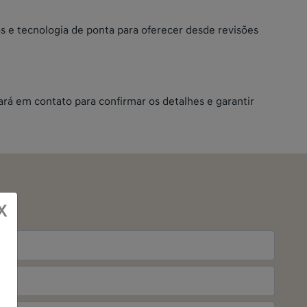
s e tecnologia de ponta para oferecer desde revisões
rá em contato para confirmar os detalhes e garantir
X