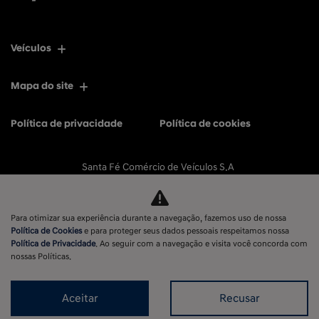
Veículos
Mapa do site
Política de privacidade
Política de cookies
Santa Fé Comércio de Veículos S.A
CNPJ: 11.596.056/0001-77
Para otimizar sua experiência durante a navegação, fazemos uso de nossa
Política de Cookies
e para proteger seus dados pessoais respeitamos nossa
Política de Privacidade
. Ao seguir com a navegação e visita você concorda com
No trânsito, enxergar o outro salva vidas.
nossas Políticas.
Aceitar
Recusar
Desenvolvido pela DEALERSPACE ® Direitos Reservados.