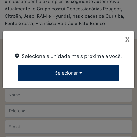
um desempenho exemplar no segmento automotivo.
Atualmente, o Grupo possui Concessionárias Peugeot,
Citroën, Jeep, RAM e Hyundai, nas cidades de Curitiba,
Ponta Grossa, Francisco Beltrão e Pato Branco.
X
Entre em contato com a nossa equipe
Selecione a unidade mais próxima a você.
Para solicitar mais informações, por favor, preencha o
formulário abaixo que entraremos em contato
Selecionar
rapidamente.