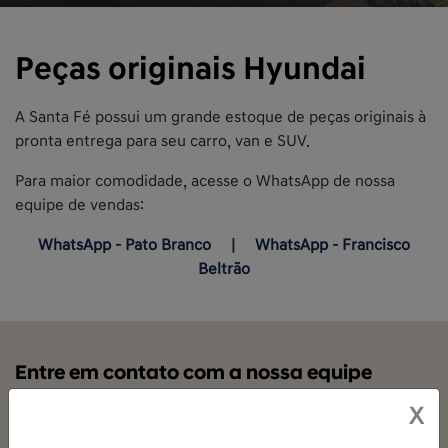
Peças originais Hyundai
A Santa Fé possui um grande estoque de peças originais à
pronta entrega para seu carro, van e SUV.
Para maior comodidade, acesse o WhatsApp de nossa
equipe de vendas:
WhatsApp - Pato Branco
|
WhatsApp - Francisco
Beltrão
Entre em contato com a nossa equipe
Para informações e dúvidas sobre as peças que você
X
precisa, preencha o formulário abaixo que a nossa equipe