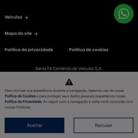
Veículos
Mapa do site
Política de privacidade
Política de cookies
Santa Fé Comércio de Veículos S.A
CNPJ: 11.596.056/0001-77
Para otimizar sua experiência durante a navegação, fazemos uso de nossa
Política de Cookies
e para proteger seus dados pessoais respeitamos nossa
Política de Privacidade
. Ao seguir com a navegação e visita você concorda com
No trânsito, enxergar o outro salva vidas.
nossas Políticas.
Aceitar
Recusar
Desenvolvido pela DEALERSPACE ® Direitos Reservados.