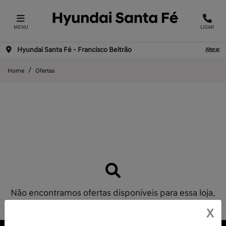
MENU
LIGAR
Hyundai Santa Fé - Francisco Beltrão
Alterar
Home
Ofertas
Não encontramos ofertas disponíveis para essa loja.
X