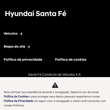
Veículos
Mapa do site
Política de privacidade
Política de cookies
Santa Fé Comércio de Veículos S.A
CNPJ: 11.596.056/0001-77
Para otimizar sua experiência durante a navegação, fazemos uso de nossa
Política de Cookies
e para proteger seus dados pessoais respeitamos nossa
Política de Privacidade
. Ao seguir com a navegação e visita você concorda com
No trânsito, enxergar o outro salva vidas.
nossas Políticas.