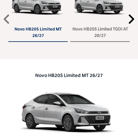
Anterior
P
Novo HB20S Limited MT
Novo HB20S Limited TGDI AT
26/27
26/27
Novo HB20S Limited MT 26/27