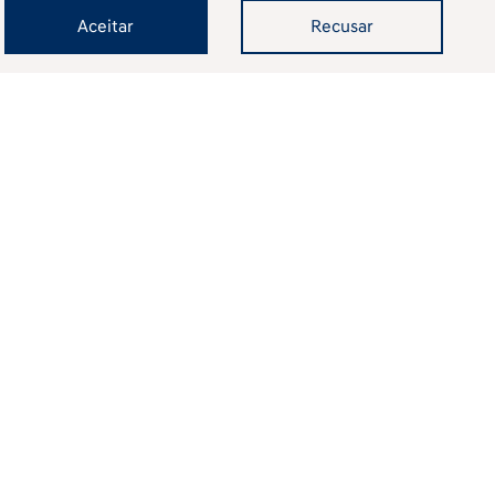
Aceitar
Recusar
omparar versão