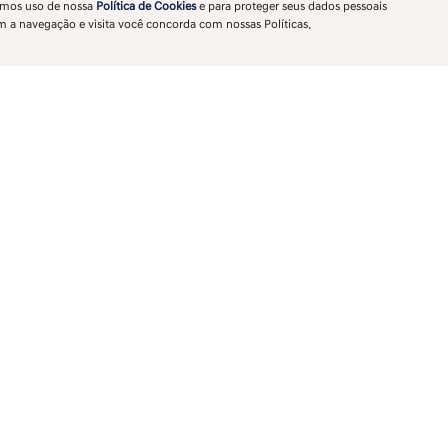
zemos uso de nossa
Política de Cookies
e para proteger seus dados pessoais
Preto Onix
m a navegação e visita você concorda com nossas Políticas.
FICHA TÉCNICA
C
Entrar em contato
ai i20
Faróis em LED