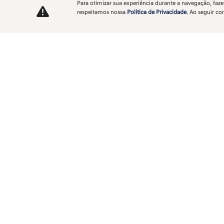
Para otimizar sua experiência durante a navegação, fa
respeitamos nossa
Política de Privacidade
. Ao seguir co
Os detalhes do Novo Hyund
Design