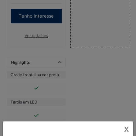
Tenho interesse
Ver detalhes
Highlights
Grade frontal na cor preta
Faróis em LED
X
Faróis de neblina traseiros
em LED