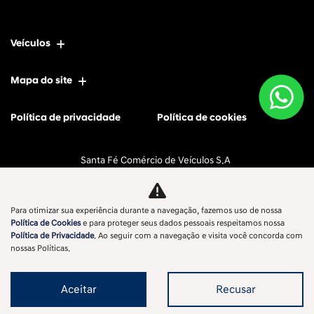
Veículos
Mapa do site
Política de privacidade
Política de cookies
Santa Fé Comércio de Veículos S.A
CNPJ: 11.596.056/0001-77
Para otimizar sua experiência durante a navegação, fazemos uso de nossa
Política de Cookies
e para proteger seus dados pessoais respeitamos nossa
Política de Privacidade
. Ao seguir com a navegação e visita você concorda com
No trânsito, enxergar o outro salva vidas.
nossas Políticas.
Aceitar
Recusar
Desenvolvido pela DEALERSPACE ® Direitos Reservados.