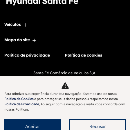
Veículos
Mapa do site
Política de privacidade
Política de cookies
Santa Fé Comércio de Veículos S.A
CNPJ: 11.596.056/0002-58
Para otimizar sua experiência durante a navegação, fazemos uso de nossa
Política de Cookies
e para proteger seus dados pessoais respeitamos nossa
Política de Privacidade
. Ao seguir com a navegação e visita você concorda com
No trânsito, enxergar o outro salva vidas.
nossas Políticas.
Aceitar
Recusar