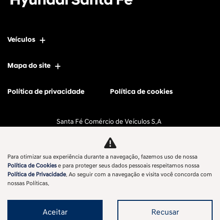
Veículos
Mapa do site
Política de privacidade
Política de cookies
Santa Fé Comércio de Veículos S.A
CNPJ: 11.596.056/0002-58
Para otimizar sua experiência durante a navegação, fazemos uso de nossa
Política de Cookies
e para proteger seus dados pessoais respeitamos nossa
Política de Privacidade
. Ao seguir com a navegação e visita você concorda com
No trânsito, enxergar o outro salva vidas.
nossas Políticas.
Aceitar
Recusar
Desenvolvido pela DEALERSPACE ® Direitos Reservados.